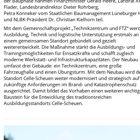
der Bauphase nahmen Finanzminister Gerald Heere, Landrat A
Flader, Landesbrandirektor Dieter Rohrberg,
Petra Könneker vom Staatlichen Baumanagement Lüneburger 
und NLBK-Präsident Dr. Christian Kielhorn teil.
Mit dem Gemeinschaftsprojekt „Technikzentrum und FTZ“ wer
Ausbildung, Technik und logistische Unterstützung erstmals an
einem gemeinsamen Standort gebündelt und gezielt
weiterentwickelt. Die Maßnahme stärkt die Ausbildungs- und
Trainingsmöglichkeiten für Einsatzkräfte und schafft zugleich
moderne Werkstatt- und Infrastrukturkapazitäten. Der Neubau
umfasst drei Gebäude: ein Technikzentrum, eine große
Fahrzeughalle und einen Übungsturm. Mit dem Neubau wird d
Standort Celle-Scheuen weiter modernisiert und strategisch auf
zukünftige Anforderungen im Brand- und Katastrophenschutz
ausgerichtet. Damit bildet das Vorhaben einen weiteren wichti
Baustein für die Entwicklung des traditionsreichen
Ausbildungsstandorts Celle-Scheuen.