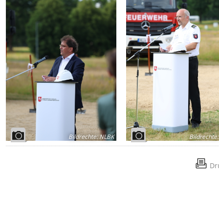
Bildrechte
:
NLBK
Bildrechte
:
Dr