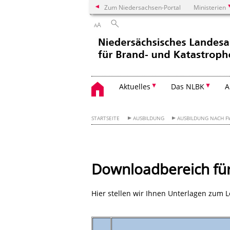
Zum Niedersachsen-Portal
Ministerien
A
A
Aktuelles
Das NLBK
A
STARTSEITE
AUSBILDUNG
AUSBILDUNG NACH F
Downloadbereich für
Hier stellen wir Ihnen Unterlagen zum 