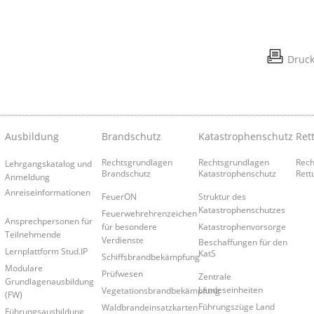
Druc
Ausbildung
Brandschutz
Katastrophenschutz
Ret
Rechtsgrundlagen
Rechtsgrundlagen
Rech
Lehrgangskatalog und
Brandschutz
Katastrophenschutz
Rett
Anmeldung
Anreiseinformationen
FeuerON
Struktur des
Katastrophenschutzes
Feuerwehrehrenzeichen
Ansprechpersonen für
für besondere
Katastrophenvorsorge
Teilnehmende
Verdienste
Beschaffungen für den
Lernplattform Stud.IP
KatS
Schiffsbrandbekämpfung
Modulare
Prüfwesen
Zentrale
Grundlagenausbildung
Landeseinheiten
Vegetationsbrandbekämpfung
(FW)
Führungszüge Land
Waldbrandeinsatzkarten
Führungsausbildung