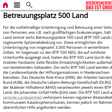
Betreuungsplatz 500 Land
Für die notfallmäßige Unterbringung und Betreuung einer Vielz
von Personen, wie z.B. nach großflächigen Evakuierungen, hält
Land zentral sechs Betreuungsplätze 500 Land (BTP 500 Land) 
sogenannte Spitzenabdeckung vor. Diese ermöglichen die
Unterbringung von insgesamt 3.000 Personen in winterfesten
Zelten. Im Gegensatz zu den BTP 500 NDS, die auf ortsfeste
Unterkünfte ausgelegt sind, bieten die BTP 500 Land durch die
mobilen heizbaren Zelte flexible Einsatzmöglichkeiten außerha
von bestehenden Gebäuden. Die sechs BTP 500 Land werden 
die Landesverbände der Hilfsorganisationen in Niedersachsen
betrieben. Das Deutsche Rote Kreuz (DRK), der Arbeiter-Samarit
Bund (ASB), die Deutsche Lebens-Rettungs-Gesellschaft (DLRG)
der Malteser Hilfsdienst (MHD) verantworten jeweils einen BTP
Land, die Johanniter-Unfall-Hilfe (JUH) zwei. Die BTP 500 Land a
zentrale Landeseinheit
verkörpern keinen regulären Bestandtei
kommunalen Katastrophenschutzes, können jedoch im Rahme
überörtlichen Hilfe angefordert werden.