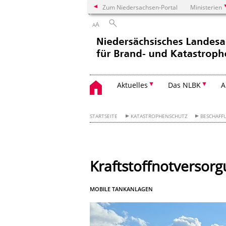
Zum Niedersachsen-Portal
Ministerien
A
A
Aktuelles
Das NLBK
A
STARTSEITE
KATASTROPHENSCHUTZ
BESCHAFF
Kraftstoffnotversor
MOBILE TANKANLAGEN