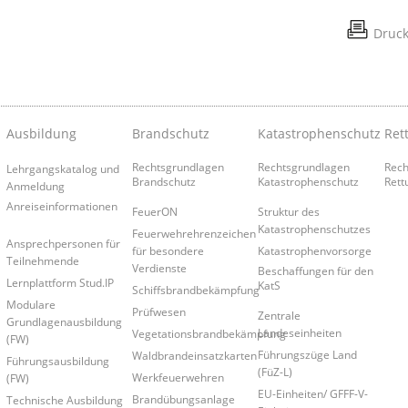
Druc
Ausbildung
Brandschutz
Katastrophenschutz
Ret
Rechtsgrundlagen
Rechtsgrundlagen
Rech
Lehrgangskatalog und
Brandschutz
Katastrophenschutz
Rett
Anmeldung
Anreiseinformationen
FeuerON
Struktur des
Katastrophenschutzes
Feuerwehrehrenzeichen
Ansprechpersonen für
für besondere
Katastrophenvorsorge
Teilnehmende
Verdienste
Beschaffungen für den
Lernplattform Stud.IP
KatS
Schiffsbrandbekämpfung
Modulare
Prüfwesen
Zentrale
Grundlagenausbildung
Landeseinheiten
Vegetationsbrandbekämpfung
(FW)
Führungszüge Land
Waldbrandeinsatzkarten
Führungsausbildung
(FüZ-L)
Werkfeuerwehren
(FW)
EU-Einheiten/ GFFF-V-
Brandübungsanlage
Technische Ausbildung