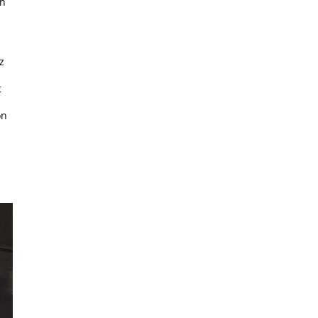
en
z
t
on