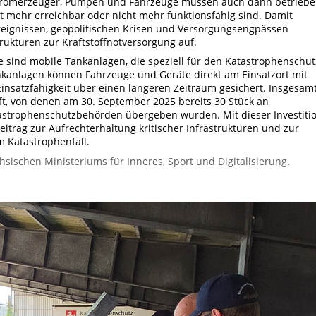
 Stromerzeuger, Pumpen und Fahrzeuge müssen auch dann betrieb
t mehr erreichbar oder nicht mehr funktionsfähig sind. Damit
eignissen, geopolitischen Krisen und Versorgungsengpässen
rukturen zur Kraftstoffnotversorgung auf.
ge sind mobile Tankanlagen, die speziell für den Katastrophenschut
nkanlagen können Fahrzeuge und Geräte direkt am Einsatzort mit
 Einsatzfähigkeit über einen längeren Zeitraum gesichert. Insgesam
t, von denen am 30. September 2025 bereits 30 Stück an
astrophenschutzbehörden übergeben wurden. Mit dieser Investiti
eitrag zur Aufrechterhaltung kritischer Infrastrukturen und zur
m Katastrophenfall.
sischen Ministeriums für Inneres, Sport und Digitalisierung
.