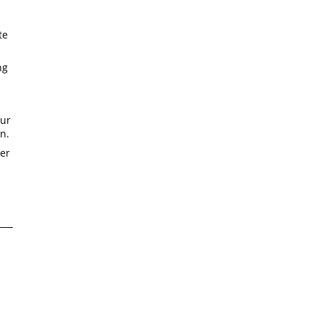
te
ng
zur
n.
er