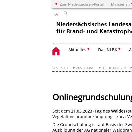
Zum Niedersachsen-Portal
Ministerien
A
A
Aktuelles
Das NLBK
A
STARTSEITE
AUSBILDUNG
FORTBILDUNGEN
Onlinegrundschulun
Seit dem
21.03.2023 (Tag des Waldes)
st
Vegetationsbrandbekämpfung - kurz: Ve
Die Grundschulung ist auf Basis der Z
Ausbildung der AG nationaler Waldbran