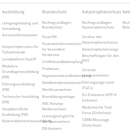
Ausbildung
Brandschutz
Katastrophenschutz
Ret
Rechtsgrundlagen
Rechtsgrundlagen
Rech
Lehrgangskatalog und
Brandschutz
Katastrophenschutz
Rett
Anmeldung
Anreiseinformationen
FeuerON
Struktur des
Katastrophenschutzes
Feuerwehrehrenzeichen
Ansprechpersonen für
für besondere
Katastrophenvorsorge
Teilnehmende
Verdienste
Beschaffungen für den
Lernplattform Stud.IP
KatS
Schiffsbrandbekämpfung
Modulare
Prüfwesen
Zentrale
Grundlagenausbildung
Landeseinheiten
Vegetationsbrandbekämpfung
(FW)
Führungszüge Land
Waldbrandeinsatzkarten
Führungsausbildung
(FüZ-L)
Werkfeuerwehren
(FW)
EU-Einheiten/ GFFF-V-
Brandübungsanlage
Technische Ausbildung
Einheiten
(FW)
ABC-Konzept
Medizinische Task
Niedersachsen
Hauptberufliche
Force (Zivilschutz)
Ausbildung (FW)
Leistungsvergleiche
CBRN-Messzüge
Katastrophenschutzausbildung
der Feuerwehren
(Zivilschutz)
DB-Konzern