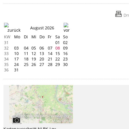
Dr
August 2026
KW
Mo
Di
Mi
Do
Fr
Sa
So
31
01
02
32
03
04
05
06
07
08
09
33
10
11
12
13
14
15
16
34
17
18
19
20
21
22
23
35
24
25
26
27
28
29
30
36
31
Bildrechte
:
© OpenStreetMap.org -
Mitwirkende
Kartenausschnitt NLBK-Loy