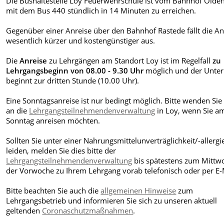
Die Bushaltestelle Loy Feuerwehrschule ist vom Bahnhof Olde
mit dem Bus 440 stündlich in 14 Minuten zu erreichen.
Gegenüber einer Anreise über den Bahnhof Rastede fällt die An
wesentlich kürzer und kostengünstiger aus.
Die
Anreise
zu Lehrgängen am Standort Loy ist im Regelfall
zu
Lehrgangsbeginn von 08.00 - 9.30 Uhr
möglich und der Unter
beginnt zur dritten Stunde (10.00 Uhr).
Eine Sonntagsanreise ist nur bedingt möglich. Bitte wenden Sie 
an die
Lehrgangsteilnehmendenverwaltung
in Loy, wenn Sie a
Sonntag anreisen möchten.
Sollten Sie unter einer Nahrungsmittelunverträglichkeit/-allergi
leiden, melden Sie dies bitte der
Lehrgangsteilnehmendenverwaltung
bis spätestens zum Mittw
der Vorwoche zu Ihrem Lehrgang vorab telefonisch oder per E-
Bitte beachten Sie auch die
allgemeinen Hinweise
zum
Lehrgangsbetrieb und informieren Sie sich zu unseren aktuell
geltenden
Coronaschutzmaßnahmen
.