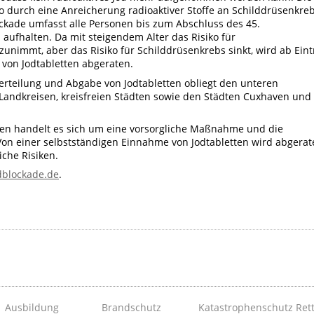
ko durch eine Anreicherung radioaktiver Stoffe an Schilddrüsenkre
ockade umfasst alle Personen bis zum Abschluss des 45.
 aufhalten. Da mit steigendem Alter das Risiko für
unimmt, aber das Risiko für Schilddrüsenkrebs sinkt, wird ab Eintr
von Jodtabletten abgeraten.
Verteilung und Abgabe von Jodtabletten obliegt den unteren
Landkreisen, kreisfreien Städten sowie den Städten Cuxhaven und
ten handelt es sich um eine vorsorgliche Maßnahme und die
on einer selbstständigen Einnahme von Jodtabletten wird abgerat
iche Risiken.
dblockade.de
.
Ausbildung
Brandschutz
Katastrophenschutz
Ret