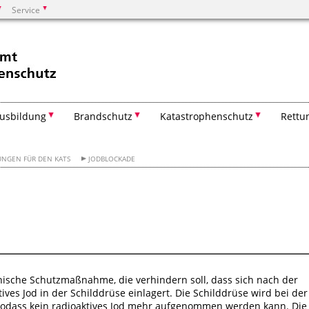
Service
Suchen
usbildung
Brandschutz
Katastrophenschutz
Rettu
UNGEN FÜR DEN KATS
JODBLOCKADE
nische Schutzmaßnahme, die verhindern soll, dass sich nach der
ives Jod in der Schilddrüse einlagert. Die Schilddrüse wird bei der
, sodass kein radioaktives Jod mehr aufgenommen werden kann. Die