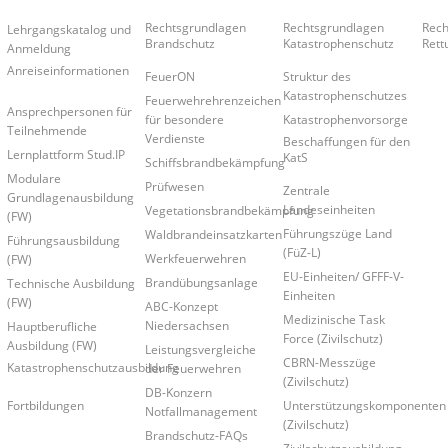
Rechtsgrundlagen
Rechtsgrundlagen
Rech
Lehrgangskatalog und
Brandschutz
Katastrophenschutz
Rett
Anmeldung
Anreiseinformationen
FeuerON
Struktur des
Katastrophenschutzes
Feuerwehrehrenzeichen
Ansprechpersonen für
für besondere
Katastrophenvorsorge
Teilnehmende
Verdienste
Beschaffungen für den
Lernplattform Stud.IP
KatS
Schiffsbrandbekämpfung
Modulare
Prüfwesen
Zentrale
Grundlagenausbildung
Landeseinheiten
Vegetationsbrandbekämpfung
(FW)
Führungszüge Land
Waldbrandeinsatzkarten
Führungsausbildung
(FüZ-L)
Werkfeuerwehren
(FW)
EU-Einheiten/ GFFF-V-
Brandübungsanlage
Technische Ausbildung
Einheiten
(FW)
ABC-Konzept
Medizinische Task
Niedersachsen
Hauptberufliche
Force (Zivilschutz)
Ausbildung (FW)
Leistungsvergleiche
CBRN-Messzüge
Katastrophenschutzausbildung
der Feuerwehren
(Zivilschutz)
DB-Konzern
Unterstützungskomponenten
Fortbildungen
Notfallmanagement
(Zivilschutz)
Brandschutz-FAQs
Zivilschutzausbildung