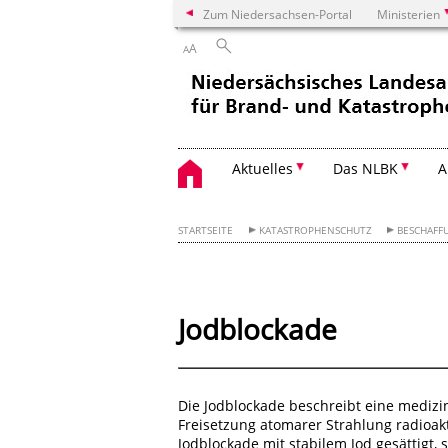
Zum Niedersachsen-Portal
Ministerien
A
A
Aktuelles
Das NLBK
A
STARTSEITE
KATASTROPHENSCHUTZ
BESCHAFF
Jodblockade
Die Jodblockade beschreibt eine medizi
Freisetzung atomarer Strahlung radioakt
Jodblockade mit stabilem Jod gesättigt