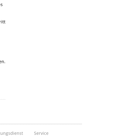
bs
itt
en.
tungsdienst
Service