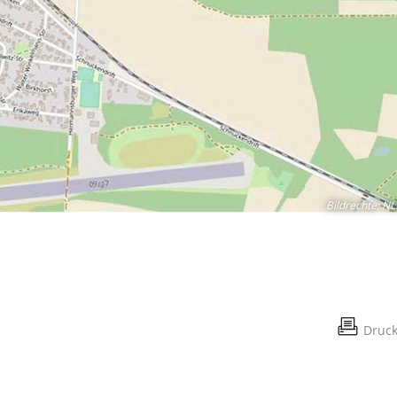
Bildrechte
:
NL
Druc