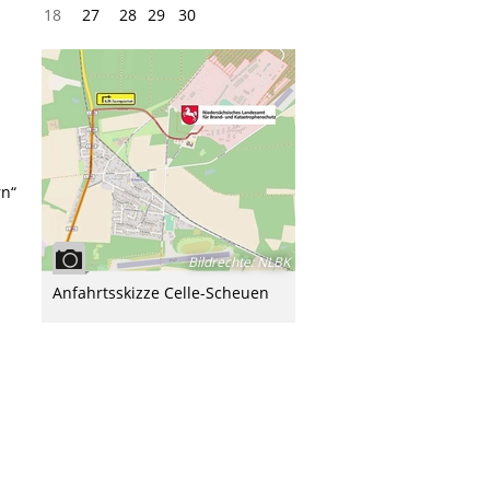
18
27
28
29
30
rn“
Bildrechte
:
NLBK
Anfahrtsskizze Celle-Scheuen