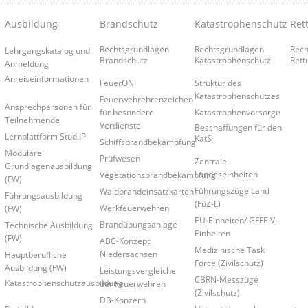
Ausbildung
Brandschutz
Katastrophenschutz
Ret
Rechtsgrundlagen
Rechtsgrundlagen
Rech
Lehrgangskatalog und
Brandschutz
Katastrophenschutz
Rett
Anmeldung
Anreiseinformationen
FeuerON
Struktur des
Katastrophenschutzes
Feuerwehrehrenzeichen
Ansprechpersonen für
für besondere
Katastrophenvorsorge
Teilnehmende
Verdienste
Beschaffungen für den
Lernplattform Stud.IP
KatS
Schiffsbrandbekämpfung
Modulare
Prüfwesen
Zentrale
Grundlagenausbildung
Landeseinheiten
Vegetationsbrandbekämpfung
(FW)
Führungszüge Land
Waldbrandeinsatzkarten
Führungsausbildung
(FüZ-L)
Werkfeuerwehren
(FW)
EU-Einheiten/ GFFF-V-
Brandübungsanlage
Technische Ausbildung
Einheiten
(FW)
ABC-Konzept
Medizinische Task
Niedersachsen
Hauptberufliche
Force (Zivilschutz)
Ausbildung (FW)
Leistungsvergleiche
CBRN-Messzüge
Katastrophenschutzausbildung
der Feuerwehren
(Zivilschutz)
DB-Konzern