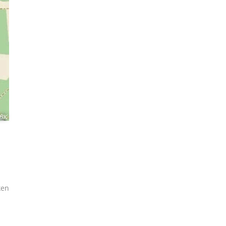
BK
ken