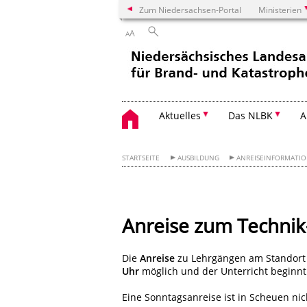
Zum Niedersachsen-Portal
Ministerien
A
A
Aktuelles
Das NLBK
A
STARTSEITE
AUSBILDUNG
ANREISEINFORMATI
Anreise zum Technik
Die
Anreise
zu Lehrgängen am Standort C
Uhr
möglich und der Unterricht beginnt 
Eine Sonntagsanreise ist in Scheuen nic