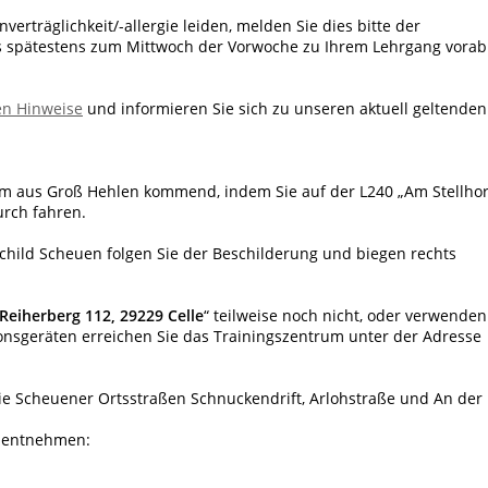
verträglichkeit/-allergie leiden, melden Sie dies bitte der
 spätestens zum Mittwoch der Vorwoche zu Ihrem Lehrgang vorab
en Hinweise
und informieren Sie sich zu unseren aktuell geltenden
um aus Groß Hehlen kommend, indem Sie auf der L240 „Am Stellho
urch fahren.
hild Scheuen folgen Sie der Beschilderung und biegen rechts
Reiherberg 112, 29229 Celle
“ teilweise noch nicht, oder verwenden
ionsgeräten erreichen Sie das Trainingszentrum unter der Adresse
die Scheuener Ortsstraßen Schnuckendrift, Arlohstraße und An der
e entnehmen: