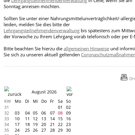
die
Lehrgangsteilnehmendenverwaltung
in Celle, wenn Sie am
Sonntag anreisen möchten.
Sollten Sie unter einer Nahrungsmittelunverträglichkeit/-allergi
leiden, melden Sie dies bitte der
Lehrgangsteilnehmendenverwaltung
bis spätestens zum Mittw
der Vorwoche zu Ihrem Lehrgang vorab telefonisch oder per E-
Bitte beachten Sie hierzu die
allgemeinen Hinweise
und inform
Sie sich zu unseren aktuell geltenden
Coronaschutzmaßnahme
Dr
August 2026
KW
Mo
Di
Mi
Do
Fr
Sa
So
31
01
02
32
03
04
05
06
07
08
09
33
10
11
12
13
14
15
16
34
17
18
19
20
21
22
23
35
24
25
26
27
28
29
30