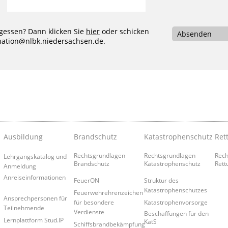
gessen? Dann klicken Sie
hier
oder schicken
Absenden
ination@nlbk.niedersachsen.de
.
Ausbildung
Brandschutz
Katastrophenschutz
Ret
Rechtsgrundlagen
Rechtsgrundlagen
Rech
Lehrgangskatalog und
Brandschutz
Katastrophenschutz
Rett
Anmeldung
Anreiseinformationen
FeuerON
Struktur des
Katastrophenschutzes
Feuerwehrehrenzeichen
Ansprechpersonen für
für besondere
Katastrophenvorsorge
Teilnehmende
Verdienste
Beschaffungen für den
Lernplattform Stud.IP
KatS
Schiffsbrandbekämpfung