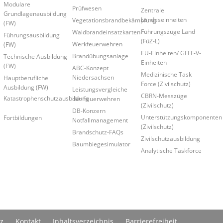
Modulare
Prüfwesen
Zentrale
Grundlagenausbildung
Landeseinheiten
Vegetationsbrandbekämpfung
(FW)
Führungszüge Land
Waldbrandeinsatzkarten
Führungsausbildung
(FüZ-L)
Werkfeuerwehren
(FW)
EU-Einheiten/ GFFF-V-
Brandübungsanlage
Technische Ausbildung
Einheiten
(FW)
ABC-Konzept
Medizinische Task
Niedersachsen
Hauptberufliche
Force (Zivilschutz)
Ausbildung (FW)
Leistungsvergleiche
CBRN-Messzüge
Katastrophenschutzausbildung
der Feuerwehren
(Zivilschutz)
DB-Konzern
Unterstützungskomponenten
Fortbildungen
Notfallmanagement
(Zivilschutz)
Brandschutz-FAQs
Zivilschutzausbildung
Baumbiegesimulator
Analytische Taskforce
z
Kontakt
Inhaltsverzeichnis
Barrierefreiheit