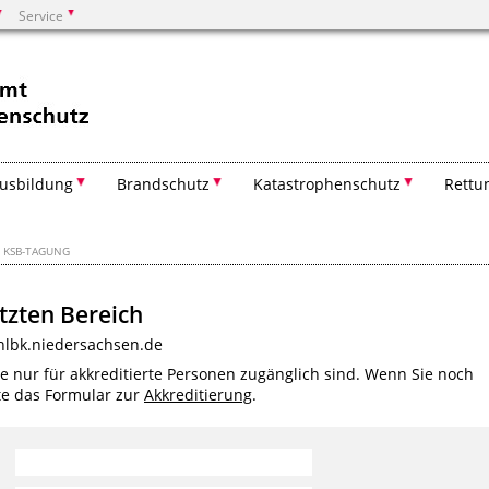
Service
Suchen
usbildung
Brandschutz
Katastrophenschutz
Rettu
KSB-TAGUNG
tzten Bereich
nlbk.niedersachsen.de
ie nur für akkreditierte Personen zugänglich sind. Wenn Sie noch
tte das Formular zur
Akkreditierung
.