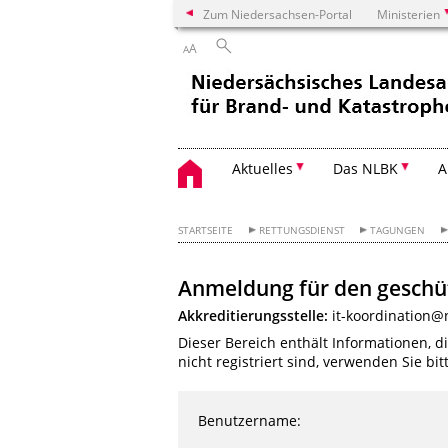
Zum Niedersachsen-Portal
Ministerien
A
A
Aktuelles
Das NLBK
A
STARTSEITE
RETTUNGSDIENST
TAGUNGEN
Anmeldung für den geschü
Akkreditierungsstelle:
it-koordination@
Dieser Bereich enthält Informationen, d
nicht registriert sind, verwenden Sie bi
Benutzername: